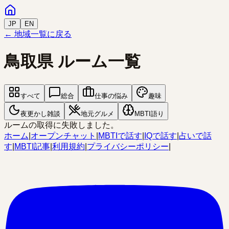
JP
EN
← 地域一覧に戻る
鳥取県
ルーム一覧
すべて
総合
仕事の悩み
趣味
夜更かし雑談
地元グルメ
MBTI語り
ルームの取得に失敗しました。
ホーム
|
オープンチャット
|
MBTIで話す
|
IQで話す
|
占いで話
す
|
MBTI記事
|
利用規約
|
プライバシーポリシー
|