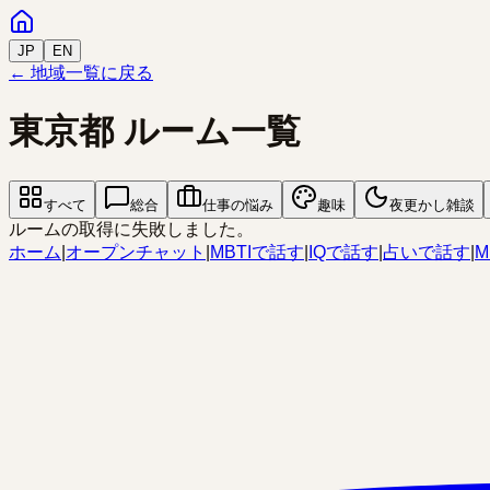
JP
EN
← 地域一覧に戻る
東京都
ルーム一覧
すべて
総合
仕事の悩み
趣味
夜更かし雑談
ルームの取得に失敗しました。
ホーム
|
オープンチャット
|
MBTIで話す
|
IQで話す
|
占いで話す
|
M