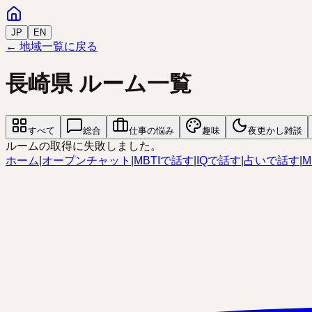
JP
EN
← 地域一覧に戻る
長崎県
ルーム一覧
すべて
総合
仕事の悩み
趣味
夜更かし雑談
ルームの取得に失敗しました。
ホーム
|
オープンチャット
|
MBTIで話す
|
IQで話す
|
占いで話す
|
M