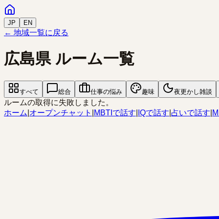
JP
EN
← 地域一覧に戻る
広島県
ルーム一覧
すべて
総合
仕事の悩み
趣味
夜更かし雑談
ルームの取得に失敗しました。
ホーム
|
オープンチャット
|
MBTIで話す
|
IQで話す
|
占いで話す
|
M