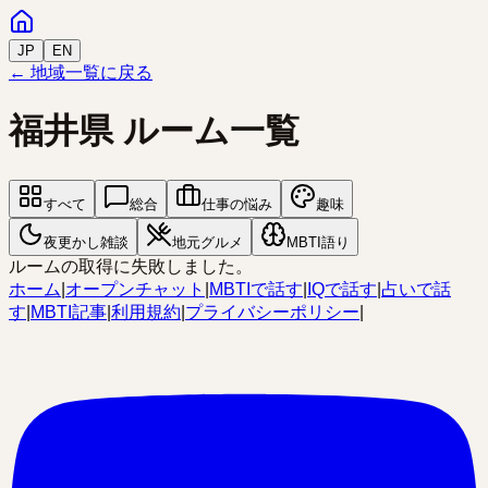
JP
EN
← 地域一覧に戻る
福井県
ルーム一覧
すべて
総合
仕事の悩み
趣味
夜更かし雑談
地元グルメ
MBTI語り
ルームの取得に失敗しました。
ホーム
|
オープンチャット
|
MBTIで話す
|
IQで話す
|
占いで話
す
|
MBTI記事
|
利用規約
|
プライバシーポリシー
|